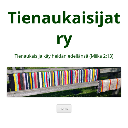
Tienaukaisijat
ry
Tienaukaisija käy heidän edellänsä (Miika 2:13)
Skip
home
to
content