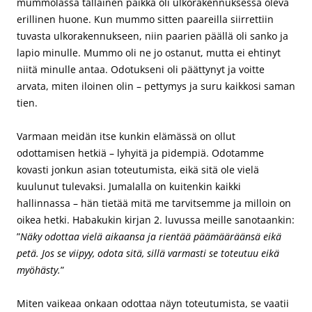
mummolassa tällainen paikka oli ulkorakennuksessa oleva
erillinen huone. Kun mummo sitten paareilla siirrettiin
tuvasta ulkorakennukseen, niin paarien päällä oli sanko ja
lapio minulle. Mummo oli ne jo ostanut, mutta ei ehtinyt
niitä minulle antaa. Odotukseni oli päättynyt ja voitte
arvata, miten iloinen olin – pettymys ja suru kaikkosi saman
tien.
Varmaan meidän itse kunkin elämässä on ollut
odottamisen hetkiä – lyhyitä ja pidempiä. Odotamme
kovasti jonkun asian toteutumista, eikä sitä ole vielä
kuulunut tulevaksi. Jumalalla on kuitenkin kaikki
hallinnassa – hän tietää mitä me tarvitsemme ja milloin on
oikea hetki. Habakukin kirjan 2. luvussa meille sanotaankin:
”
Näky odottaa vielä aikaansa ja rientää päämääräänsä eikä
petä. Jos se viipyy, odota sitä, sillä varmasti se toteutuu eikä
myöhästy.
”
Miten vaikeaa onkaan odottaa näyn toteutumista, se vaatii