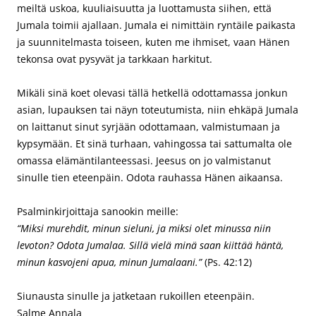
meiltä uskoa, kuuliaisuutta ja luottamusta siihen, että
Jumala toimii ajallaan. Jumala ei nimittäin ryntäile paikasta
ja suunnitelmasta toiseen, kuten me ihmiset, vaan Hänen
tekonsa ovat pysyvät ja tarkkaan harkitut.
Mikäli sinä koet olevasi tällä hetkellä odottamassa jonkun
asian, lupauksen tai näyn toteutumista, niin ehkäpä Jumala
on laittanut sinut syrjään odottamaan, valmistumaan ja
kypsymään. Et sinä turhaan, vahingossa tai sattumalta ole
omassa elämäntilanteessasi. Jeesus on jo valmistanut
sinulle tien eteenpäin. Odota rauhassa Hänen aikaansa.
Psalminkirjoittaja sanookin meille:
“Miksi murehdit, minun sieluni, ja miksi olet minussa niin
levoton? Odota Jumalaa. Sillä vielä minä saan kiittää häntä,
minun kasvojeni apua, minun Jumalaani.”
(Ps. 42:12)
Siunausta sinulle ja jatketaan rukoillen eteenpäin.
Salme Annala