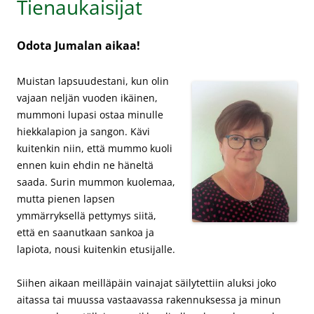
Tienaukaisijat
Odota Jumalan aikaa!
Muistan lapsuudestani, kun olin
vajaan neljän vuoden ikäinen,
mummoni lupasi ostaa minulle
hiekkalapion ja sangon. Kävi
kuitenkin niin, että mummo kuoli
ennen kuin ehdin ne häneltä
saada. Surin mummon kuolemaa,
mutta pienen lapsen
ymmärryksellä pettymys siitä,
että en saanutkaan sankoa ja
lapiota, nousi kuitenkin etusijalle.
Siihen aikaan meilläpäin vainajat säilytettiin aluksi joko
aitassa tai muussa vastaavassa rakennuksessa ja minun